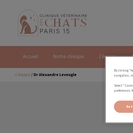
Page d'accueil de Cl
Accueil
Notre clinique
L'équipe
By clicking “A
Dr Alexandre Leveugle
L'équipe
/
navigation, i
Select “Cooki
preferences. 
Set