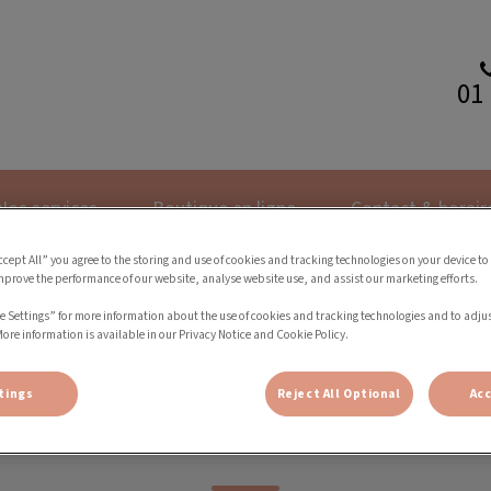
01 
inique des chats
Nos services
Boutique en ligne
Contact & horair
ccept All” you agree to the storing and use of cookies and tracking technologies on your device to
mprove the performance of our website, analyse website use, and assist our marketing efforts.
e Settings” for more information about the use of cookies and tracking technologies and to adju
More information is available in our Privacy Notice and Cookie Policy.
tings
Reject All Optional
Acc
Dr Alexandre Leveugle