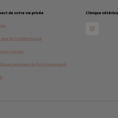
ect de votre vie privée
Clinique vétérina
kies
tique de Confidentialité
ions Légales
itions générales de fonctionnement
D