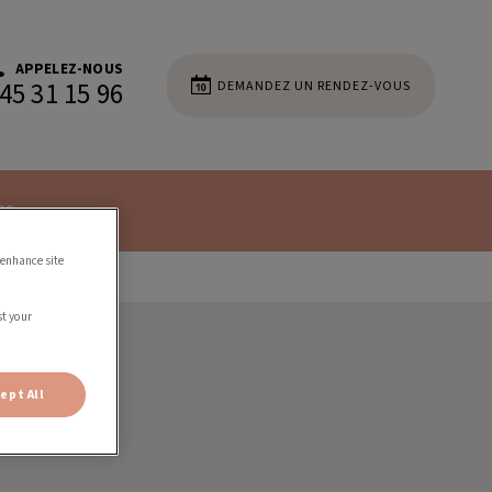
APPELEZ-NOUS
DEMANDEZ UN RENDEZ-VOUS
45 31 15 96
es
 enhance site
st your
ept All