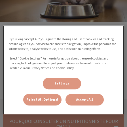
La nutrition est essentielle pour la santé de votre chat.
Le rôle d’un vétérinaire nutritionniste est de déterminer
By clicking “Accept All” you agree to the storing and use of cookies and tracking
technologies on your device to enhance site navigation, improve the performance
quelle est l’alimentation idéale pour votre animal en
of our website, analyse website use, and assist our marketing efforts.
fonction de ses besoins nutritionnels.
Select “Cookie Settings” for more information about the use of cookies and
De plus, consulter un vétérinaire
nutritionniste pour
tracking technologies and to adjust your preferences. More information is
chat
permet d’anticiper les problèmes d’obésité de
available in our Privacy Notice and Cookie Policy.
votre animal. Il peut prescrire une alimentation adaptée
à certaines pathologies.
Settings
Reject All Optional
Accept All
POURQUOI CONSULTER UN NUTRITIONNISTE POUR
CHAT ?