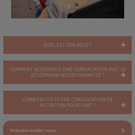
QUEL EST SON RÔLE ?
COMMENT SE DÉROULE UNE CONSULTATION AVEC LE
VÉTÉRINAIRE NUTRITIONNISTE ?
COMBIEN COÛTE UNE CONSULTATION DE
NUTRITION POUR CHAT ?
Prendre rendez-vous