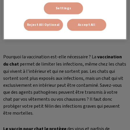
Settings
IMPORTANCE ET UTILITÉ DE LA VACCINATION POUR
Reject All Optional
Accept All
LES CHATS
Pourquoi la vaccination est-elle nécessaire ? La
vaccination
du chat
permet de limiter les infections, même chez les chats
qui vivent à l'intérieur et qui ne sortent pas. Les chats qui
sortent sont plus exposés aux infections, mais un chat qui vit
exclusivement en intérieur peut être contaminé. Savez-vous
que des agents pathogènes peuvent être transmis à votre
chat par vos vêtements ou vos chaussures ? Il faut donc
protéger votre petit félin des infections graves qui peuvent
être mortelles.
Le vaccin pour chat le protège
des virus et parfois de