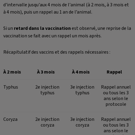
d'intervalle jusqu'aux 4 mois de l'animal (à 2 mois, à 3 mois et
à 4 mois), puis un rappel au 1 an de l’animal.
Si un
retard dans la vaccination
est observé, une reprise de la
vaccination se fait avec un rappel un mois après.
Récapitulatif des vaccins et des rappels nécessaires :
À 2 mois
À 3 mois
À 4 mois
Rappel
Typhus
2e injection
3e injection
Rappel annuel
typhus
typhus
ou tous les 3
ans selon le
protocole
Coryza
2e injection
3e injection
Rappel annuel
coryza
coryza
ou tous les 3
ans selon le