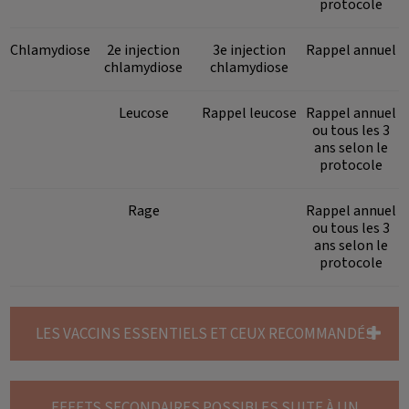
protocole
Chlamydiose
2e injection
3e injection
Rappel annuel
chlamydiose
chlamydiose
Leucose
Rappel leucose
Rappel annuel
ou tous les 3
ans selon le
protocole
Rage
Rappel annuel
ou tous les 3
ans selon le
protocole
LES VACCINS ESSENTIELS ET CEUX RECOMMANDÉS
EFFETS SECONDAIRES POSSIBLES SUITE À UN