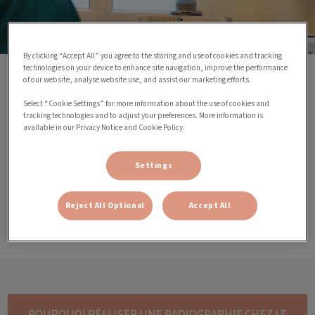
By clicking “Accept All” you agree to the storing and use of cookies and tracking
technologies on your device to enhance site navigation, improve the performance
of our website, analyse website use, and assist our marketing efforts.
L'appareil radiographique permet de visualiser des tissus
particuliers, osseux, pulmonaires et certains cristaux
Select “Cookie Settings” for more information about the use of cookies and
dans la vessie ou dans les reins.
tracking technologies and to adjust your preferences. More information is
available in our Privacy Notice and Cookie Policy.
La radiographie est aussi utilisée pour vériﬁer la santé
des racines dentaires.
Settings
La
radiographie chez le cha
t a donc un rôle important
pour poser un diagnostic et soigner votre animal.
Reject All Optional
Accept All
POURQUOI RÉALISER UNE RADIOGRAPHIE CHEZ LE