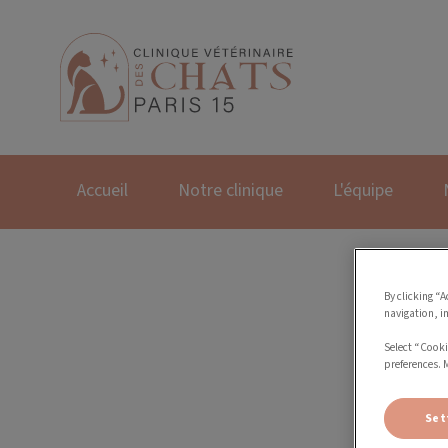
Page d'accueil de Cl
Accueil
Notre clinique
L'équipe
By clicking “A
navigation, i
Select “Cooki
preferences. 
Set