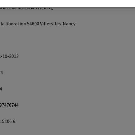
priété de la SAS Mittelberg
e la libération 54600 Villers-lès-Nancy
2-10-2013
44
4
797476744
: 5106 €