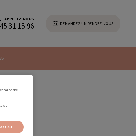
APPELEZ-NOUS
DEMANDEZ UN RENDEZ-VOUS
45 31 15 96
es
 enhance site
st your
ept All