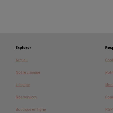
Explorer
Resp
Accueil
Coo
Notre clinique
Poli
L'équipe
Ment
Nos services
Cond
Boutique en ligne
RGP