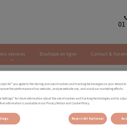
01 
inique des chats
Nos services
Boutique en ligne
Contact & horair
ccept All” you agree to the storing and use of cookies and tracking technologies on your device to
mprove the performance of our website, analyse website use, and assist our marketing efforts.
Mentions Légales
e Settings” for more information about the use of cookies and tracking technologies and to adju
More information is available in our Privacy Notice and Cookie Policy.
tings
Reject All Optional
Acc