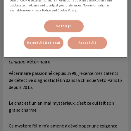
Select “Cookie Settings” for more information about the use of cookies and
tracking technologies and to adjust your preferences. More information is
available in our Privacy Notice and Cookie Policy.
Settings
Reject All Optional
Accept All
Dr Benjamin Perret
CEAV de médecine interne, CES
d’hématologie/biochimie, DU de cancérologie
clinique
Vétérinaire
Vétérinaire passionné depuis 1999, j’exerce mes talents
de détective diagnostic félin dans la clinique Veto Paris15
depuis 2015.
Le chat est un animal mystérieux, c’est ce qui fait son
grand charme.
Ce mystère félin m’a amené à développer une exigence